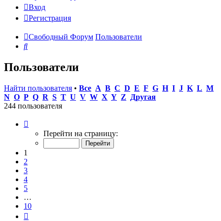
Вход
Регистрация
Свободный Форум
Пользователи
Поиск
Пользователи
Найти пользователя
•
Все
A
B
C
D
E
F
G
H
I
J
K
L
M
N
O
P
Q
R
S
T
U
V
W
X
Y
Z
Другая
244 пользователя
Страница
1
Перейти на страницу:
из
10
1
2
3
4
5
…
10
След.