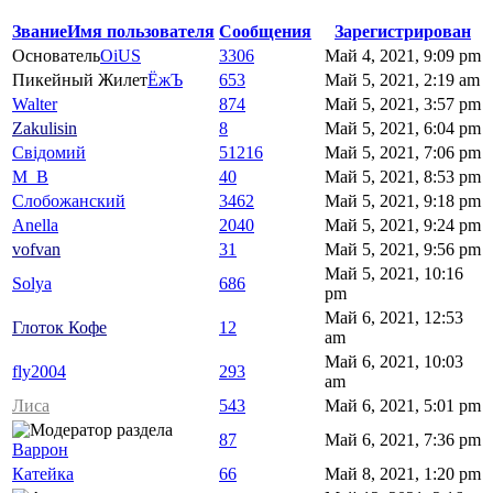
Звание
Имя пользователя
Сообщения
Зарегистрирован
Основатель
OiUS
3306
Май 4, 2021, 9:09 pm
Пикейный Жилет
ЁжЪ
653
Май 5, 2021, 2:19 am
Walter
874
Май 5, 2021, 3:57 pm
Zakulisin
8
Май 5, 2021, 6:04 pm
Свідомий
51216
Май 5, 2021, 7:06 pm
M_B
40
Май 5, 2021, 8:53 pm
Слобожанский
3462
Май 5, 2021, 9:18 pm
Anella
2040
Май 5, 2021, 9:24 pm
vofvan
31
Май 5, 2021, 9:56 pm
Май 5, 2021, 10:16
Solya
686
pm
Май 6, 2021, 12:53
Глоток Кофе
12
am
Май 6, 2021, 10:03
fly2004
293
am
Лиса
543
Май 6, 2021, 5:01 pm
87
Май 6, 2021, 7:36 pm
Варрон
Катейка
66
Май 8, 2021, 1:20 pm