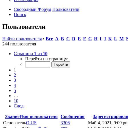
Свободный Форум
Пользователи
Поиск
Пользователи
Найти пользователя
•
Все
A
B
C
D
E
F
G
H
I
J
K
L
M
244 пользователя
Страница
1
из
10
Перейти на страницу:
1
2
3
4
5
…
10
След.
Звание
Имя пользователя
Сообщения
Зарегистрирова
Основатель
OiUS
3306
Май 4, 2021, 9:09 p