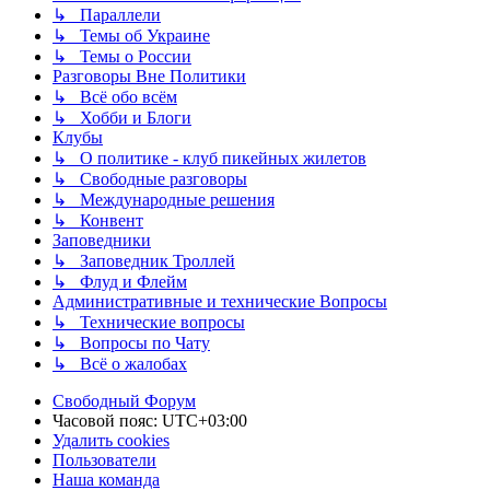
↳ Параллели
↳ Темы об Украине
↳ Темы о России
Разговоры Вне Политики
↳ Всё обо всём
↳ Хобби и Блоги
Клубы
↳ О политике - клуб пикейных жилетов
↳ Свободные разговоры
↳ Международные решения
↳ Конвент
Заповедники
↳ Заповедник Троллей
↳ Флуд и Флейм
Административные и технические Вопросы
↳ Технические вопросы
↳ Вопросы по Чату
↳ Всё о жалобах
Свободный Форум
Часовой пояс:
UTC+03:00
Удалить cookies
Пользователи
Наша команда