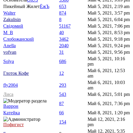
Пикейный Жилет
ЁжЪ
653
Май 5, 2021, 2:19 am
Walter
874
Май 5, 2021, 3:57 pm
Zakulisin
8
Май 5, 2021, 6:04 pm
Свідомий
51167
Май 5, 2021, 7:06 pm
M_B
40
Май 5, 2021, 8:53 pm
Слобожанский
3462
Май 5, 2021, 9:18 pm
Anella
2040
Май 5, 2021, 9:24 pm
vofvan
31
Май 5, 2021, 9:56 pm
Май 5, 2021, 10:16
Solya
686
pm
Май 6, 2021, 12:53
Глоток Кофе
12
am
Май 6, 2021, 10:03
fly2004
293
am
Лиса
543
Май 6, 2021, 5:01 pm
87
Май 6, 2021, 7:36 pm
Варрон
Катейка
66
Май 8, 2021, 1:20 pm
Май 12, 2021, 2:16
154
Пофигист
pm
Май 12, 2021, 5:35