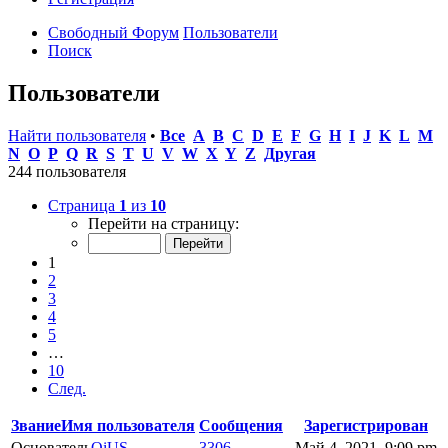
Свободный Форум
Пользователи
Поиск
Пользователи
Найти пользователя
•
Все
A
B
C
D
E
F
G
H
I
J
K
L
M
N
O
P
Q
R
S
T
U
V
W
X
Y
Z
Другая
244 пользователя
Страница
1
из
10
Перейти на страницу:
1
2
3
4
5
…
10
След.
Звание
Имя пользователя
Сообщения
Зарегистрирован
Основатель
OiUS
3306
Май 4, 2021, 9:09 pm