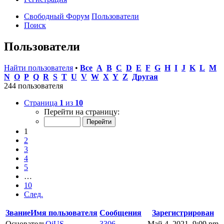
Свободный Форум
Пользователи
Поиск
Пользователи
Найти пользователя
•
Все
A
B
C
D
E
F
G
H
I
J
K
L
M
N
O
P
Q
R
S
T
U
V
W
X
Y
Z
Другая
244 пользователя
Страница
1
из
10
Перейти на страницу:
1
2
3
4
5
…
10
След.
Звание
Имя пользователя
Сообщения
Зарегистрирован
Основатель
OiUS
3306
Май 4, 2021, 9:09 pm