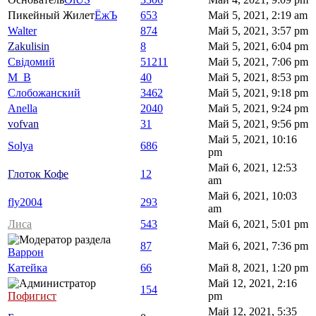
Пикейный Жилет
ЁжЪ
653
Май 5, 2021, 2:19 am
Walter
874
Май 5, 2021, 3:57 pm
Zakulisin
8
Май 5, 2021, 6:04 pm
Свідомий
51211
Май 5, 2021, 7:06 pm
M_B
40
Май 5, 2021, 8:53 pm
Слобожанский
3462
Май 5, 2021, 9:18 pm
Anella
2040
Май 5, 2021, 9:24 pm
vofvan
31
Май 5, 2021, 9:56 pm
Май 5, 2021, 10:16
Solya
686
pm
Май 6, 2021, 12:53
Глоток Кофе
12
am
Май 6, 2021, 10:03
fly2004
293
am
Лиса
543
Май 6, 2021, 5:01 pm
87
Май 6, 2021, 7:36 pm
Варрон
Катейка
66
Май 8, 2021, 1:20 pm
Май 12, 2021, 2:16
154
Пофигист
pm
Май 12, 2021, 5:35