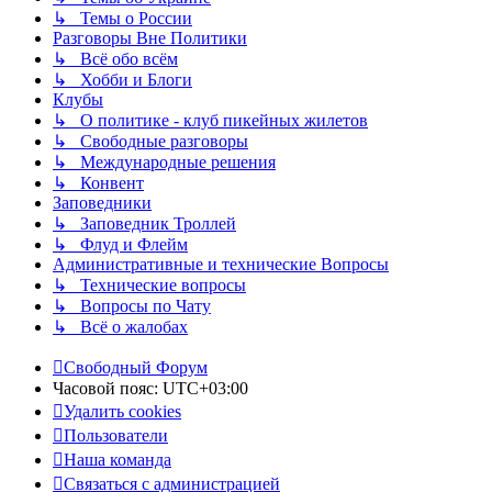
↳ Темы о России
Разговоры Вне Политики
↳ Всё обо всём
↳ Хобби и Блоги
Клубы
↳ О политике - клуб пикейных жилетов
↳ Свободные разговоры
↳ Международные решения
↳ Конвент
Заповедники
↳ Заповедник Троллей
↳ Флуд и Флейм
Административные и технические Вопросы
↳ Технические вопросы
↳ Вопросы по Чату
↳ Всё о жалобах
Свободный Форум
Часовой пояс:
UTC+03:00
Удалить cookies
Пользователи
Наша команда
Связаться с администрацией