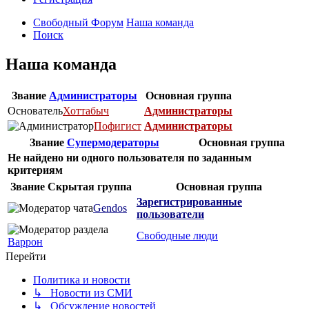
Свободный Форум
Наша команда
Поиск
Наша команда
Звание
Администраторы
Основная группа
Основатель
Хоттабыч
Администраторы
Пофигист
Администраторы
Звание
Супермодераторы
Основная группа
Не найдено ни одного пользователя по заданным
критериям
Звание
Скрытая группа
Основная группа
Зарегистрированные
Gendos
пользователи
Свободные люди
Варрон
Перейти
Политика и новости
↳ Новости из СМИ
↳ Обсуждение новостей