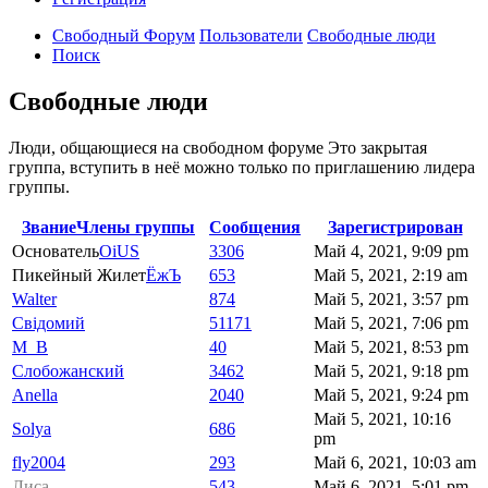
Свободный Форум
Пользователи
Свободные люди
Поиск
Свободные люди
Люди, общающиеся на свободном форуме Это закрытая
группа, вступить в неё можно только по приглашению лидера
группы.
Звание
Члены группы
Сообщения
Зарегистрирован
Основатель
OiUS
3306
Май 4, 2021, 9:09 pm
Пикейный Жилет
ЁжЪ
653
Май 5, 2021, 2:19 am
Walter
874
Май 5, 2021, 3:57 pm
Свідомий
51171
Май 5, 2021, 7:06 pm
M_B
40
Май 5, 2021, 8:53 pm
Слобожанский
3462
Май 5, 2021, 9:18 pm
Anella
2040
Май 5, 2021, 9:24 pm
Май 5, 2021, 10:16
Solya
686
pm
fly2004
293
Май 6, 2021, 10:03 am
Лиса
543
Май 6, 2021, 5:01 pm