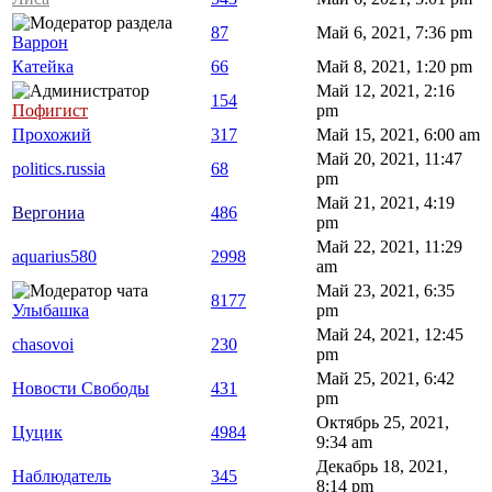
87
Май 6, 2021, 7:36 pm
Варрон
Катейка
66
Май 8, 2021, 1:20 pm
Май 12, 2021, 2:16
154
Пофигист
pm
Прохожий
317
Май 15, 2021, 6:00 am
Май 20, 2021, 11:47
politics.russia
68
pm
Май 21, 2021, 4:19
Вергониа
486
pm
Май 22, 2021, 11:29
aquarius580
2998
am
Май 23, 2021, 6:35
8177
Улыбашка
pm
Май 24, 2021, 12:45
chasovoi
230
pm
Май 25, 2021, 6:42
Новости Свободы
431
pm
Октябрь 25, 2021,
Цуцик
4984
9:34 am
Декабрь 18, 2021,
Наблюдатель
345
8:14 pm