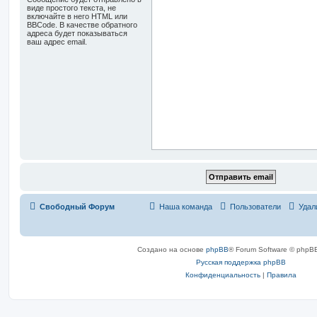
виде простого текста, не
включайте в него HTML или
BBCode. В качестве обратного
адреса будет показываться
ваш адрес email.
Свободный Форум
Наша команда
Пользователи
Удал
Создано на основе
phpBB
® Forum Software © phpBB
Русская поддержка phpBB
Конфиденциальность
|
Правила