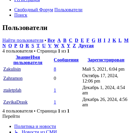
Свободный Форум
Пользователи
Поиск
Пользователи
Найти пользователя
•
Все
A
B
C
D
E
F
G
H
I
J
K
L
M
N
O
P
Q
R
S
T
U
V
W
X
Y
Z
Другая
4 пользователя • Страница
1
из
1
Звание
Имя
Сообщения
Зарегистрирован
пользователя
Zakulisin
8
Май 5, 2021, 6:04 pm
Октябрь 17, 2024,
Zahramon
0
12:06 pm
Декабрь 1, 2024, 4:54
ztaletpfah
1
am
Декабрь 26, 2024, 4:56
ZavikaDrask
1
am
4 пользователя • Страница
1
из
1
Перейти
Политика и новости
↳ Новости из СМИ