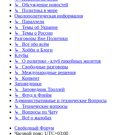
↳ Обсуждение новостей
↳ Политика в мире
Околополитическая информация
↳ Параллели
↳ Темы об Украине
↳ Темы о России
Разговоры Вне Политики
↳ Всё обо всём
↳ Хобби и Блоги
Клубы
↳ О политике - клуб пикейных жилетов
↳ Свободные разговоры
↳ Международные решения
↳ Конвент
Заповедники
↳ Заповедник Троллей
↳ Флуд и Флейм
Административные и технические Вопросы
↳ Технические вопросы
↳ Вопросы по Чату
↳ Всё о жалобах
Свободный Форум
Часовой пояс:
UTC+03:00