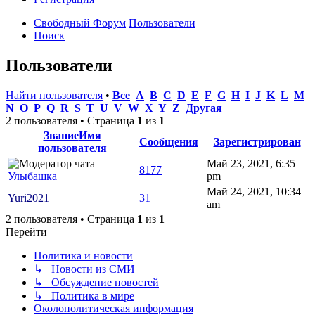
Свободный Форум
Пользователи
Поиск
Пользователи
Найти пользователя
•
Все
A
B
C
D
E
F
G
H
I
J
K
L
M
N
O
P
Q
R
S
T
U
V
W
X
Y
Z
Другая
2 пользователя • Страница
1
из
1
Звание
Имя
Сообщения
Зарегистрирован
пользователя
Май 23, 2021, 6:35
8177
Улыбашка
pm
Май 24, 2021, 10:34
Yuri2021
31
am
2 пользователя • Страница
1
из
1
Перейти
Политика и новости
↳ Новости из СМИ
↳ Обсуждение новостей
↳ Политика в мире
Околополитическая информация