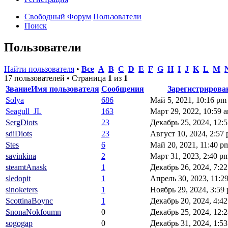
Свободный Форум
Пользователи
Поиск
Пользователи
Найти пользователя
•
Все
A
B
C
D
E
F
G
H
I
J
K
L
M
17 пользователей • Страница
1
из
1
Звание
Имя пользователя
Сообщения
Зарегистрирова
Solya
686
Май 5, 2021, 10:16 pm
Seagull_JL
163
Март 29, 2022, 10:59 
SergDiots
23
Декабрь 25, 2024, 12:
sdiDiots
23
Август 10, 2024, 2:57
Stes
6
Май 20, 2021, 11:40 p
savinkina
2
Март 31, 2023, 2:40 p
steamtAnask
1
Декабрь 26, 2024, 7:2
sledopit
1
Апрель 30, 2023, 11:2
sinoketers
1
Ноябрь 29, 2024, 3:59
ScottinaBoync
1
Декабрь 20, 2024, 4:4
SnonaNokfoumn
0
Декабрь 25, 2024, 12:
sogogap
0
Декабрь 31, 2024, 1:5