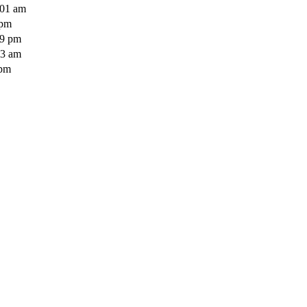
:01 am
 pm
09 pm
03 am
 pm