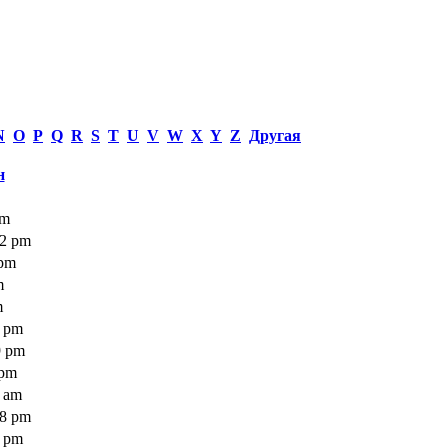
N
O
P
Q
R
S
T
U
V
W
X
Y
Z
Другая
н
am
52 pm
 pm
m
m
2 pm
9 pm
 pm
2 am
28 pm
3 pm