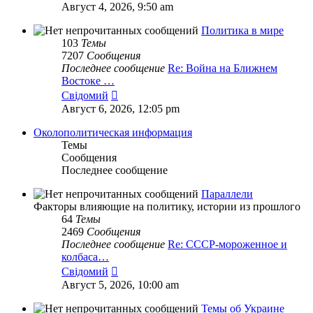
к
Август 4, 2026, 9:50 am
последнему
сообщению
Политика в мире
103
Темы
7207
Сообщения
Последнее сообщение
Re: Война на Ближнем
Востоке …
Перейти
Свідомий
к
Август 6, 2026, 12:05 pm
последнему
сообщению
Околополитическая информация
Темы
Сообщения
Последнее сообщение
Параллели
Факторы влияющие на политику, истории из прошлого
64
Темы
2469
Сообщения
Последнее сообщение
Re: СССР-мороженное и
колбаса…
Перейти
Свідомий
к
Август 5, 2026, 10:00 am
последнему
сообщению
Темы об Украине