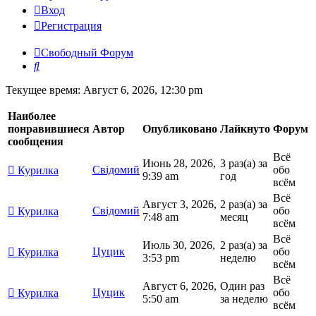
Вход
Регистрация
Свободный Форум
Поиск
Текущее время: Август 6, 2026, 12:30 pm
Наиболее
понравившиеся
Автор
Опубликовано
Лайкнуто
Форум
сообщения
Всё
Июнь 28, 2026,
3 раз(а) за
Свідомий
обо
Курилка
9:39 am
год
всём
Всё
Август 3, 2026,
2 раз(а) за
Свідомий
обо
Курилка
7:48 am
месяц
всём
Всё
Июль 30, 2026,
2 раз(а) за
Цуцик
обо
Курилка
3:53 pm
неделю
всём
Всё
Август 6, 2026,
Один раз
Цуцик
обо
Курилка
5:50 am
за неделю
всём