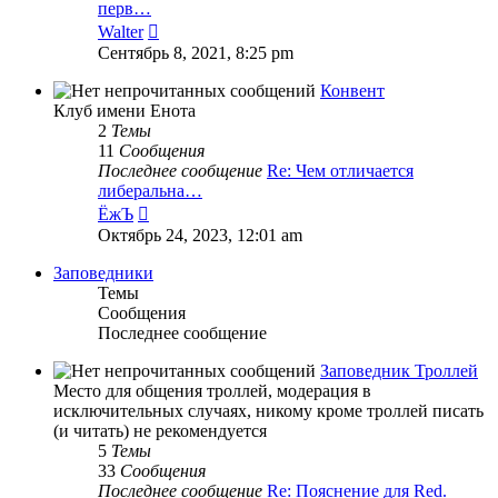
перв…
Перейти
Walter
к
Сентябрь 8, 2021, 8:25 pm
последнему
сообщению
Конвент
Клуб имени Енота
2
Темы
11
Сообщения
Последнее сообщение
Re: Чем отличается
либеральна…
Перейти
ЁжЪ
к
Октябрь 24, 2023, 12:01 am
последнему
сообщению
Заповедники
Темы
Сообщения
Последнее сообщение
Заповедник Троллей
Место для общения троллей, модерация в
исключительных случаях, никому кроме троллей писать
(и читать) не рекомендуется
5
Темы
33
Сообщения
Последнее сообщение
Re: Пояснение для Red.