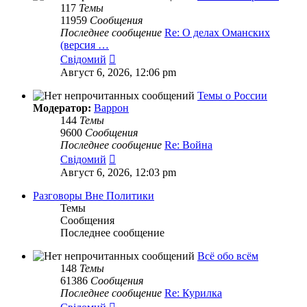
117
Темы
11959
Сообщения
Последнее сообщение
Re: О делах Оманских
(версия …
Перейти
Свідомий
к
Август 6, 2026, 12:06 pm
последнему
сообщению
Темы о России
Модератор:
Варрон
144
Темы
9600
Сообщения
Последнее сообщение
Re: Война
Перейти
Свідомий
к
Август 6, 2026, 12:03 pm
последнему
сообщению
Разговоры Вне Политики
Темы
Сообщения
Последнее сообщение
Всё обо всём
148
Темы
61386
Сообщения
Последнее сообщение
Re: Курилка
Перейти