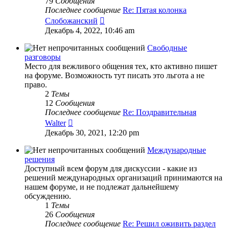
79
Сообщения
Последнее сообщение
Re: Пятая колонка
Перейти
Слобожанский
к
Декабрь 4, 2022, 10:46 am
последнему
сообщению
Свободные
разговоры
Место для вежливого общения тех, кто активно пишет
на форуме. Возможность тут писать это льгота а не
право.
2
Темы
12
Сообщения
Последнее сообщение
Re: Поздравительная
Перейти
Walter
к
Декабрь 30, 2021, 12:20 pm
последнему
сообщению
Международные
решения
Доступный всем форум для дискуссии - какие из
решений международных организаций принимаются на
нашем форуме, и не подлежат дальнейшему
обсуждению.
1
Темы
26
Сообщения
Последнее сообщение
Re: Решил оживить раздел