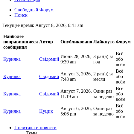
Свободный Форум
Поиск
Текущее время: Август 8, 2026, 6:41 am
Наиболее
понравившиеся
Автор
Опубликовано
Лайкнуто
Форум
сообщения
Всё
Июнь 28, 2026,
3 раз(а) за
Курилка
Свідомий
обо
9:39 am
год
всём
Всё
Август 3, 2026,
2 раз(а) за
Курилка
Свідомий
обо
7:48 am
месяц
всём
Всё
Август 7, 2026,
Один раз
Курилка
Свідомий
обо
11:19 am
за неделю
всём
Всё
Август 6, 2026,
Один раз
Курилка
Цуцик
обо
5:06 pm
за неделю
всём
Политика и новости
Темы