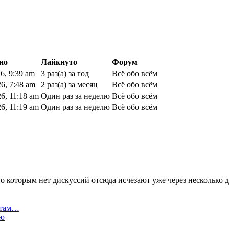
но
Лайкнуто
Форум
6, 9:39 am
3 раз(а) за год
Всё обо всём
6, 7:48 am
2 раз(а) за месяц
Всё обо всём
6, 11:18 am
Один раз за неделю
Всё обо всём
6, 11:19 am
Один раз за неделю
Всё обо всём
 которым нет дискуссий отсюда исчезают уже через несколько д
штам…
ию