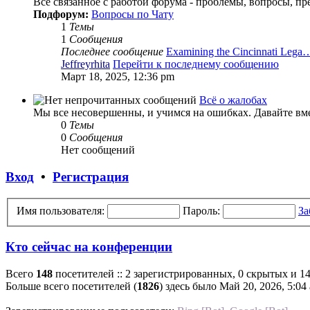
Всё связанное с работой форума - проблемы, вопросы, пр
Подфорум:
Вопросы по Чату
1
Темы
1
Сообщения
Последнее сообщение
Examining the Cincinnati Lega
Jeffreyrhita
Перейти к последнему сообщению
Март 18, 2025, 12:36 pm
Всё о жалобах
Мы все несовершенны, и учимся на ошибках. Давайте вмес
0
Темы
0
Сообщения
Нет сообщений
Вход
•
Регистрация
Имя пользователя:
Пароль:
За
Кто сейчас на конференции
Всего
148
посетителей :: 2 зарегистрированных, 0 скрытых и 14
Больше всего посетителей (
1826
) здесь было Май 20, 2026, 5:04