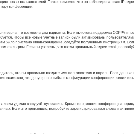
ию новых пользователей. Также возможно, что он заблокировал ваш IP-адре
атору конференции.
они верны, то возможны два варианта. Если включена поддержка COPPA и при 
уется, чтобы все новые учётные записи были активированы пользователями
ам было прислано email-сообщение, следуйте полученным инструкциям. Если
пам-фильтром. Если вы уверены, что ввели правильный адрес email, попробу
едитесь, что вы правильно вводите имя пользователя и пароль. Если данные
Также возможно, что допущена ошибка в конфигурации конференции, свяжитес
вал или удалил вашу учётную запись. Кроме того, многие конференции перио
ных. Если это произошло, попробуйте зарегистрироваться снова и активнее 