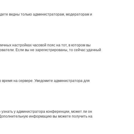
будете видны только администраторам, модераторам и
личных настройках часовой пояс на тот, в котором вы
ьзователи. Если вы не зарегистрированы, то сейчас удачный
но время на сервере. Уведомите администратора для
е узнать у администратора конференции, может ли он
к. Дополнительную информацию вы можете получить на