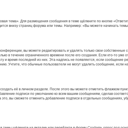
овая тема». Для размещения сообщения в теме щёлкните по кнопке «Ответит
ится внизу страниц форума или темы. Например: «Вы можете начинать темы»
конференции, вы можете редактировать и удалять только свои собственные 
ько в течение ограниченного времени после его создания. Если кто-то уже 
дату и время последней из них. Эта надпись не появляется, если сообщение 
ию. Учтите, что обычные пользователи не могут удалить сообщение, если на 
создать её в личном разделе. После этого вы можете отметить флажком пун
обавление подписи по умолчанию ко всем вашим сообщениям, сделав соотве
а это, вы сможете отменить добавление подписи в отдельных сообщениях, у
я темы щёлкните на вкладке или перейдите в форму
Создать опрос
под осно