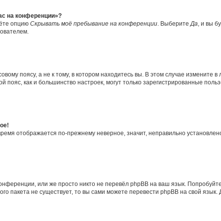
час на конференции»?
дёте опцию
Скрывать моё пребывание на конференции
. Выберите
Да
, и вы 
зователем.
вому поясу, а не к тому, в котором находитесь вы. В этом случае измените в 
овой пояс, как и большинство настроек, могут только зарегистрированные пол
ое!
о время отображается по-прежнему неверное, значит, неправильно установле
онференции, или же просто никто не перевёл phpBB на ваш язык. Попробуйт
вого пакета не существует, то вы сами можете перевести phpBB на свой язы