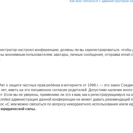
Как мне связаться с администратором 
дминистратор настроил конференцию: должны ли вы зарегистрироваться, чтобы
 анонимным пользователям: аватары, личные сообщения, отправка email-сооб
.
 или Акт о защите частных прав ребёнка в интернете от 1998 г. — это закон Со
т, иметь на это письменное согласие родителей. Допустимо наличие иного
 Если вы не уверены, применимо ли это к вам, как к регистрирующемуся на 
Limited администрация данной конференции не может давать рекомендаций 
ос «С кем можно связаться по вопросу некорректного использования и/или ю
т юридической силы.
.