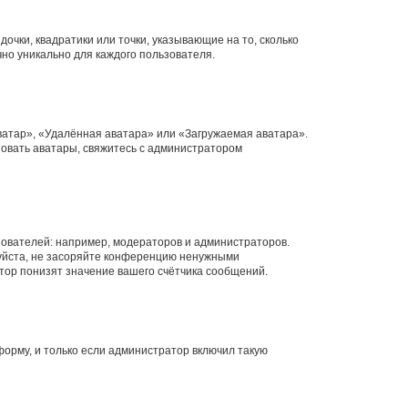
очки, квадратики или точки, указывающие на то, сколько
чно уникально для каждого пользователя.
ватар», «Удалённая аватара» или «Загружаемая аватара».
ьзовать аватары, свяжитесь с администратором
ователей: например, модераторов и администраторов.
уйста, не засоряйте конференцию ненужными
тор понизят значение вашего счётчика сообщений.
орму, и только если администратор включил такую