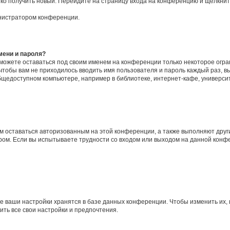
егко получить новый. Перейдите на страницу входа на конференцию и щёлкни
инистратором конференции.
мени и пароля?
сможете оставаться под своим именем на конференции только некоторое огран
 чтобы вам не приходилось вводить имя пользователя и пароль каждый раз, 
щедоступном компьютере, например в библиотеке, интернет-кафе, университе
ам оставаться авторизованным на этой конференции, а также выполняют друг
ом. Если вы испытываете трудности со входом или выходом на данной конфе
е ваши настройки хранятся в базе данных конференции. Чтобы изменить их,
ить все свои настройки и предпочтения.