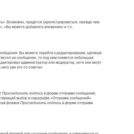
ь». Возможно, придётся зарегистрироваться, прежде чем
, «Вы можете добавлять вложения» и т.п.
сообщения. Вы можете перейти к редактированию, щёлкнув
ответил на сообщение, то под ним появится небольшая
редактировал администратор или модератор, хотя они могут
него уже кто-то ответил.
кт
Присоединить подпись
в форме отправки сообщения,
тствующий выбор в параграфе «Отправка сообщений»
брав флажок
Присоединить подпись
в форме отправки
вной формой для создания сообщения, в зависимости от