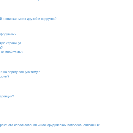
й в списках моих друзей и недругов?
и форумам?
стую страницу!
и?
ные мной темы?
ься на определённую тему?
форум?
ференции?
рректного использования и/или юридических вопросов, связанных