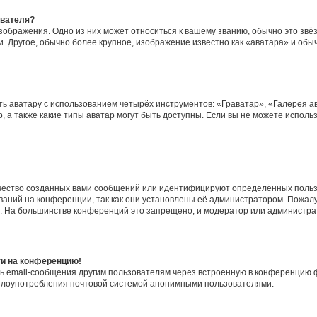
ователя?
зображения. Одно из них может относиться к вашему званию, обычно это звёзд
. Другое, обычно более крупное, изображение известно как «аватара» и обы
ь аватару с использованием четырёх инструментов: «Граватар», «Галерея а
, а также какие типы аватар могут быть доступны. Если вы не можете испол
чество созданных вами сообщений или идентифицируют определённых польз
аний на конференции, так как они установлены её администратором. Пожал
е. На большинстве конференций это запрещено, и модератор или администра
ти на конференцию!
ь email-сообщения другим пользователям через встроенную в конференцию ф
ь злоупотребления почтовой системой анонимными пользователями.