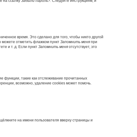
те на ссылку
Забыли пароль?
. Следуйте инструкциям, и
иченное время. Это сделано для того, чтобы никто другой
вы можете отметить флажком пункт
Запомнить меня
при
те и т. д. Если пункт
Запомнить меня
отсутствует, это
ие функции, такие как отслеживание прочитанных
ренции, возможно, удаление cookies может помочь.
 щёлкните на имени пользователя вверху страницы и