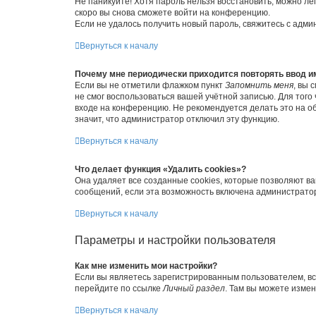
Не паникуйте! Хотя пароль нельзя восстановить, можно л
скоро вы снова сможете войти на конференцию.
Если не удалось получить новый пароль, свяжитесь с адм
Вернуться к началу
Почему мне периодически приходится повторять ввод и
Если вы не отметили флажком пункт
Запомнить меня
, вы 
не смог воспользоваться вашей учётной записью. Для того
входе на конференцию. Не рекомендуется делать это на об
значит, что администратор отключил эту функцию.
Вернуться к началу
Что делает функция «Удалить cookies»?
Она удаляет все созданные cookies, которые позволяют в
сообщений, если эта возможность включена администратор
Вернуться к началу
Параметры и настройки пользователя
Как мне изменить мои настройки?
Если вы являетесь зарегистрированным пользователем, вс
перейдите по ссылке
Личный раздел
. Там вы можете измен
Вернуться к началу