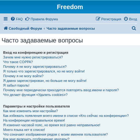
Freedom
FAQ
Правила Форума
Регистрация
Вход
П
Свободный Форум
Часто задаваемые вопросы
о
Часто задаваемые вопросы
и
с
Вход на конференцию и регистрация
Зачем мне нужно регистрироваться?
к
Что такое COPPA?
Почему я не могу зарегистрироваться?
Я только что зарегистрировался, но не могу войти!
Почему я не могу войти?
Я давно зарегистрирован, но больше не могу войти!
Я забыл пароль!
Почему мне периодически приходится повторять ввод имени и пароля?
Что делает функция «Удалить cookies»?
Параметры и настройки пользователя
Как мне изменить мои настройки?
Как избежать появления моего имени в списке «Кто сейчас на конференции»?
На конференции неправильное время!
Я изменил часовой пояс, но время всё равно неправильное!
Моего языка нет в списке!
Что означают изображения рядом с моим именем пользователя?
Как мне включить отображение аватары?