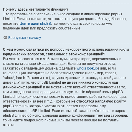
Почему здесь нет такой-то функции?
Это программное обеспечение было создано и лицензировано phpBB
Limited. Если вы считаете, что какая-то функция должна быть добавлена,
посетите
Центр идей phpBB
, где можно отдать свой голос за уже
поданные идеи или предложить собственные.
Вернуться к началу
С кем можно связаться по вопросу некорректного использования и/или
юридических вопросов, связанных с этой конференцией?
Вы можете связаться с любым из администраторов, перечисленных в
списке на странице «Наша команда». Если вы не получили ответа,
свяжитесь с владельцем домена (сделайте
whois lookup
) или, если
конференция находится на бесплатном домене (например, chat.ru,
Yahoo!, free.fr, f2s.com и т. п.), с руководством или техподдержкой данного
домена. Учтите, что phpBB Limited
не имеет никакого контроля над
данной конференцией
и не может нести никакой ответственности за то,
кем и как данная конференция используется. Не обращайтесь к phpBB
Limited по юридическим вопросам (о приостановке работы конференции,
ответственности за неё и т. д.), которые
не относятся напрямую
к сайту
phpBB.com или которые частично относятся к программному
обеспечению phpBB Limited. Если же вы всё-таки пошлёте email в адрес
phpBB Limited об использовании данной конференции
третьей стороной
,
то не ждите подробного письма, или вы можете вообще не получить
ответа.