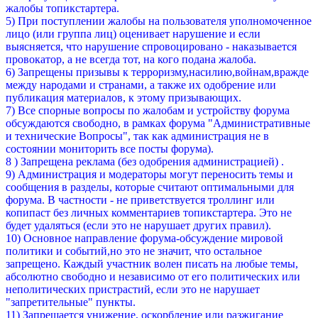
жалобы топикстартера.
5) При поступлении жалобы на пользователя уполномоченное
лицо (или группа лиц) оценивает нарушение и если
выясняется, что нарушение спровоцировано - наказывается
провокатор, а не всегда тот, на кого подана жалоба.
6) Запрещены призывы к терроризму,насилию,войнам,вражде
между народами и странами, а также их одобрение или
публикация материалов, к этому призывающих.
7) Все спорные вопросы по жалобам и устройству форума
обсуждаются свободно, в рамках форума "Административные
и технические Вопросы", так как администрация не в
состоянии мониторить все посты форума).
8 ) Запрещена реклама (без одобрения администрацией) .
9) Администрация и модераторы могут переносить темы и
сообщения в разделы, которые считают оптимальными для
форума. В частности - не приветствуется троллинг или
копипаст без личных комментариев топикстартера. Это не
будет удаляться (если это не нарушает других правил).
10) Основное направление форума-обсуждение мировой
политики и событий,но это не значит, что остальное
запрещено. Каждый участник волен писать на любые темы,
абсолютно свободно и независимо от его политических или
неполитических пристрастий, если это не нарушает
"запретительные" пункты.
11) Запрещается унижение, оскорбление или разжигание