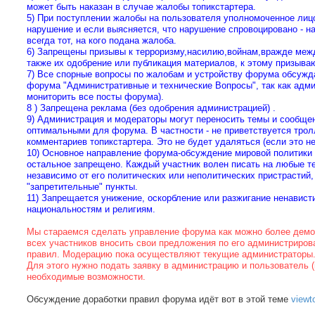
может быть наказан в случае жалобы топикстартера.
5) При поступлении жалобы на пользователя уполномоченное лицо
нарушение и если выясняется, что нарушение спровоцировано - на
всегда тот, на кого подана жалоба.
6) Запрещены призывы к терроризму,насилию,войнам,вражде межд
также их одобрение или публикация материалов, к этому призыва
7) Все спорные вопросы по жалобам и устройству форума обсужд
форума "Административные и технические Вопросы", так как адми
мониторить все посты форума).
8 ) Запрещена реклама (без одобрения администрацией) .
9) Администрация и модераторы могут переносить темы и сообще
оптимальными для форума. В частности - не приветствуется трол
комментариев топикстартера. Это не будет удаляться (если это н
10) Основное направление форума-обсуждение мировой политики и
остальное запрещено. Каждый участник волен писать на любые т
независимо от его политических или неполитических пристрастий,
"запретительные" пункты.
11) Запрещается унижение, оскорбление или разжигание ненавист
национальностям и религиям.
Мы стараемся сделать управление форума как можно более дем
всех участников вносить свои предложения по его администриро
правил. Модерацию пока осуществляют текущие администраторы.
Для этого нужно подать заявку в администрацию и пользователь (
необходимые возможности.
Обсуждение доработки правил форума идёт вот в этой теме
viewt