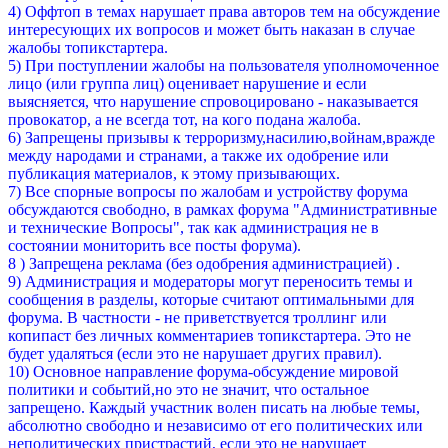
4) Оффтоп в темах нарушает права авторов тем на обсуждение
интересующих их вопросов и может быть наказан в случае
жалобы топикстартера.
5) При поступлении жалобы на пользователя уполномоченное
лицо (или группа лиц) оценивает нарушение и если
выясняется, что нарушение спровоцировано - наказывается
провокатор, а не всегда тот, на кого подана жалоба.
6) Запрещены призывы к терроризму,насилию,войнам,вражде
между народами и странами, а также их одобрение или
публикация материалов, к этому призывающих.
7) Все спорные вопросы по жалобам и устройству форума
обсуждаются свободно, в рамках форума "Административные
и технические Вопросы", так как администрация не в
состоянии мониторить все посты форума).
8 ) Запрещена реклама (без одобрения администрацией) .
9) Администрация и модераторы могут переносить темы и
сообщения в разделы, которые считают оптимальными для
форума. В частности - не приветствуется троллинг или
копипаст без личных комментариев топикстартера. Это не
будет удаляться (если это не нарушает других правил).
10) Основное направление форума-обсуждение мировой
политики и событий,но это не значит, что остальное
запрещено. Каждый участник волен писать на любые темы,
абсолютно свободно и независимо от его политических или
неполитических пристрастий, если это не нарушает