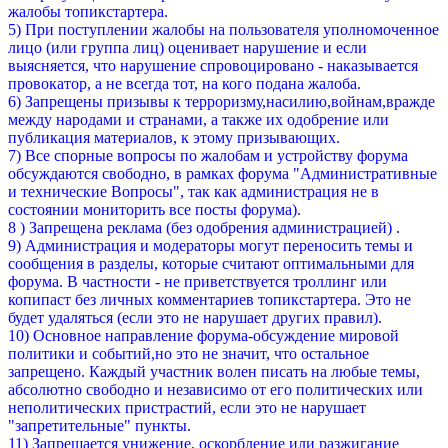
жалобы топикстартера.
5) При поступлении жалобы на пользователя уполномоченное
лицо (или группа лиц) оценивает нарушение и если
выясняется, что нарушение спровоцировано - наказывается
провокатор, а не всегда тот, на кого подана жалоба.
6) Запрещены призывы к терроризму,насилию,войнам,вражде
между народами и странами, а также их одобрение или
публикация материалов, к этому призывающих.
7) Все спорные вопросы по жалобам и устройству форума
обсуждаются свободно, в рамках форума "Административные
и технические Вопросы", так как администрация не в
состоянии мониторить все посты форума).
8 ) Запрещена реклама (без одобрения администрацией) .
9) Администрация и модераторы могут переносить темы и
сообщения в разделы, которые считают оптимальными для
форума. В частности - не приветствуется троллинг или
копипаст без личных комментариев топикстартера. Это не
будет удаляться (если это не нарушает других правил).
10) Основное направление форума-обсуждение мировой
политики и событий,но это не значит, что остальное
запрещено. Каждый участник волен писать на любые темы,
абсолютно свободно и независимо от его политических или
неполитических пристрастий, если это не нарушает
"запретительные" пункты.
11) Запрещается унижение, оскорбление или разжигание