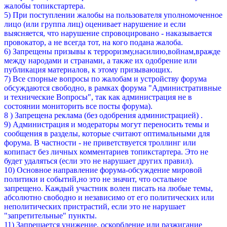
жалобы топикстартера.
5) При поступлении жалобы на пользователя уполномоченное
лицо (или группа лиц) оценивает нарушение и если
выясняется, что нарушение спровоцировано - наказывается
провокатор, а не всегда тот, на кого подана жалоба.
6) Запрещены призывы к терроризму,насилию,войнам,вражде
между народами и странами, а также их одобрение или
публикация материалов, к этому призывающих.
7) Все спорные вопросы по жалобам и устройству форума
обсуждаются свободно, в рамках форума "Административные
и технические Вопросы", так как администрация не в
состоянии мониторить все посты форума).
8 ) Запрещена реклама (без одобрения администрацией) .
9) Администрация и модераторы могут переносить темы и
сообщения в разделы, которые считают оптимальными для
форума. В частности - не приветствуется троллинг или
копипаст без личных комментариев топикстартера. Это не
будет удаляться (если это не нарушает других правил).
10) Основное направление форума-обсуждение мировой
политики и событий,но это не значит, что остальное
запрещено. Каждый участник волен писать на любые темы,
абсолютно свободно и независимо от его политических или
неполитических пристрастий, если это не нарушает
"запретительные" пункты.
11) Запрещается унижение, оскорбление или разжигание